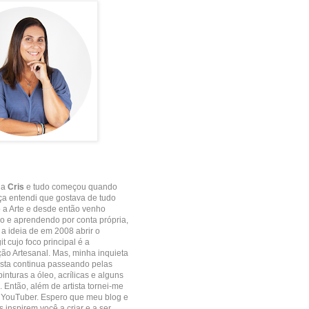
 a
Cris
e tudo começou quando
ça entendi que gostava de tudo
 a Arte e desde então venho
 e aprendendo por conta própria,
e a ideia de em 2008 abrir o
it cujo foco principal é a
o Artesanal. Mas, minha inquieta
ista continua passeando pelas
inturas a óleo, acrílicas e alguns
. Então, além de artista tornei-me
 YouTuber. Espero que meu blog e
 inspirem você a criar e a ser