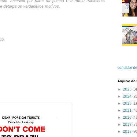
om violência por parte da polícia e a mídia tradicional
 e deturpa os verdadeiros motivos.
to.
contador de
Arquivo do 
►
2025
(3)
►
2024
(2
►
2023
(1)
►
2021
(4
►
2020
(4
►
2019
(7
►
2018
(9