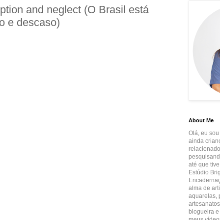
ruption and neglect (O Brasil está
o e descaso)
About Me
Olá, eu sou
ainda crian
relacionado
pesquisando
até que tiv
Estúdio Brig
Encadernaçã
alma de art
aquarelas, p
artesanatos
blogueira e
meus vídeos