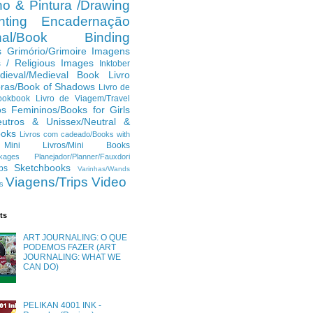
o & Pintura /Drawing
ting
Encadernação
anal/Book Binding
s
Grimório/Grimoire
Imagens
s / Religious Images
Inktober
dieval/Medieval Book
Livro
ras/Book of Shadows
Livro de
ookbook
Livro de Viagem/Travel
os Femininos/Books for Girls
eutros & Unissex/Neutral &
ooks
Livros com cadeado/Books with
Mini Livros/Mini Books
kages
Planejador/Planner/Fauxdori
Sketchbooks
ps
Varinhas/Wands
Viagens/Trips
Video
s
ts
ART JOURNALING: O QUE
PODEMOS FAZER (ART
JOURNALING: WHAT WE
CAN DO)
PELIKAN 4001 INK -