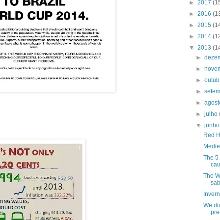
►
2017
(1
►
2016
(1
►
2015
(1
►
2014
(1
▼
2013
(1
►
deze
►
nove
►
outu
►
sete
►
agos
►
julho
▼
junh
Red H
Medie
The 5 
cau
The W
sab
Invern
We do
pre