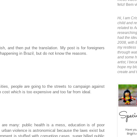
feliz! Bem v
Hi, I am Cris
child and re
related to A
researching
had the idea
2008, with 
my restless 
glish, and then put the translation. My post is for foreigners
through wate
 happening in Brazil, but do not know the reasons.
and some ha
artist, I b
hope my blo
create and 
cities, people are going to the streets to campaign against
n cost which is too expensive and too far from ideal.
, are many: public health is a mess, education is of poor
, urban violence is astronomical because the laws exist but
ernment is stuffed with corruption cases, super billed public