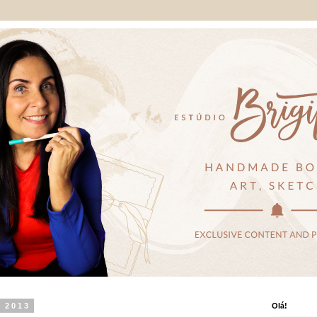
 2013
Olá!