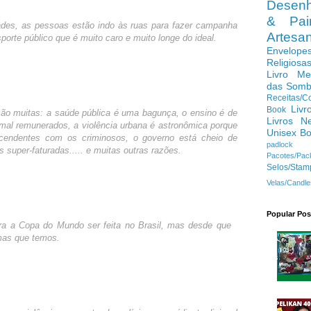
Desenh
& Pain
ades, as pessoas estão indo às ruas para fazer campanha
Artes
porte público que é muito caro e muito longe do ideal.
Envelope
Religiosa
Livro Me
das Somb
Receitas/C
Livr
Book
ão muitas: a saúde pública é uma bagunça, o ensino é de
Livros N
mal remunerados, a violência urbana é astronômica porque
Unisex B
cendentes com os criminosos, o governo está cheio de
padlock
as
super-faturadas
..... e muitas outras razões.
Pacotes/Pac
Selos/Stam
Velas/Candle
Popular Pos
ra a Copa do Mundo ser feita no Brasil, mas desde que
mas que temos.