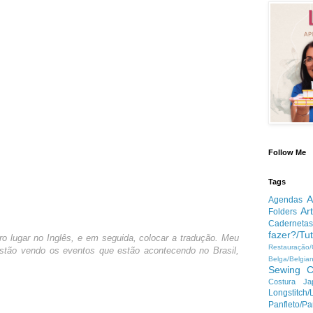
Follow Me
Tags
A
Agendas
Ar
Folders
Cadernetas
fazer?/Tut
o lugar no Inglês, e em seguida, colocar a tradução. Meu
Restauração
estão vendo os eventos que estão acontecendo no Brasil,
Belga/Belgia
Sewing
C
Costura Ja
Longstitc
Panfleto/Pa