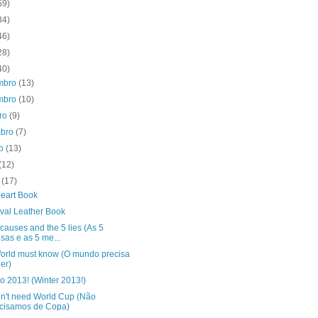
59)
34)
46)
28)
40)
mbro
(13)
mbro
(10)
bro
(9)
mbro
(7)
to
(13)
(12)
o
(17)
eart Book
val Leather Book
causes and the 5 lies (As 5
sas e as 5 me...
orld must know (O mundo precisa
er)
o 2013! (Winter 2013!)
n't need World Cup (Não
cisamos de Copa)