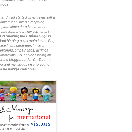
indos!
 and it all started when I was still a
alized that I liked everything
rt, and since then I have been
 and learning by my own until I
 of opening the Estúdio Brigit in
Bookbinding as its main focus. But,
artist soul continues to stroll
rcolors, oil paintings, acrylics
ndicrafts. So, besides being an
ecame a blogger and a YouTuber. I
g and my videos inspire you to
to be happy
! Welcome!