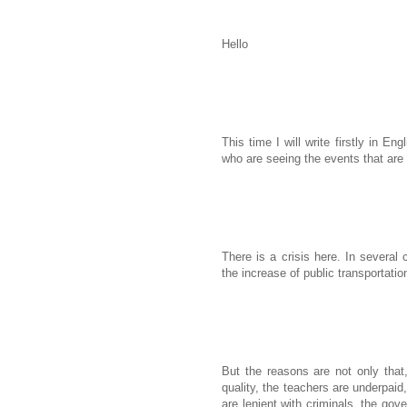
Hello
This time I will write firstly in En
who are seeing the events that are
There is a crisis here. In several 
the increase of public transportatio
But the reasons are not only that
quality, the teachers are underpaid
are lenient with criminals, the gov