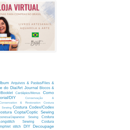
lbum
Arquivos & Pastas/Files &
te do Dia/Art Journal
Blocos &
Como
/Booklet
Cardápios/Menus
orial/DIY
Conservação &
/Conservation & Restoration
Costura
Costura Codex/Codex
n Sewing
ostura Copta/Coptic Sewing
Costura
ponesa/Japanese Sewing
h/Longstitch Sewing
Costura
DIY
Decoupage
mphlet stitch