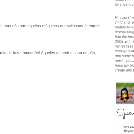
feliz! Bem v
Hi, I am Cris
child and re
pel mas não tem aquelas máquinas maravilhosas (e caras)
related to A
researching
had the idea
2008, with 
my restless 
through wate
olo de fazer macarrão! Aqueles de abrir massa de pão,
and some ha
artist, I b
hope my blo
create and 
!