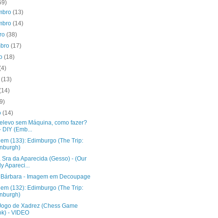
59)
mbro
(13)
mbro
(14)
bro
(38)
mbro
(17)
to
(18)
(4)
o
(13)
(14)
(9)
o
(14)
Relevo sem Máquina, como fazer?
- DIY (Emb...
gem (133): Edimburgo (The Trip:
nburgh)
 Sra da Aparecida (Gesso) - (Our
y Apareci...
 Bárbara - Imagem em Decoupage
gem (132): Edimburgo (The Trip:
nburgh)
 Jogo de Xadrez (Chess Game
k) - VIDEO