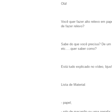
Olá!
Você quer fazer alto relevo em pa
de fazer relevo?
Sabe do que você precisa? De um r
etc.....quer saber como?
Está tudo explicado no vídeo, bjus
Lista de Material:
- papel;
- rolo de macarrão ou uma garrafa;