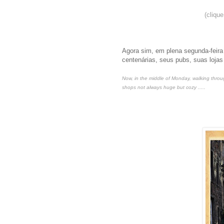
(cliqu
Agora sim, em plena segunda-feira
centenárias, seus pubs, suas loj
Now, in the middle of Monday, walking throug
shops not always huge but cozy .....