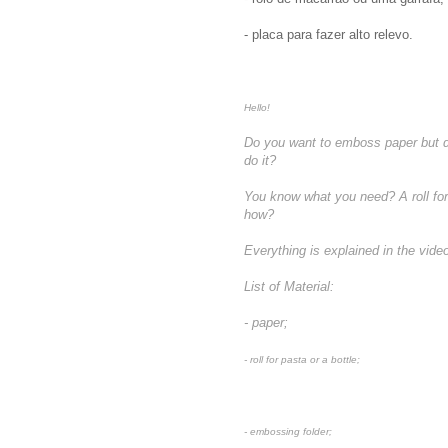
- placa para fazer alto relevo.
Hello!
Do you want to emboss paper but d
do it?
You know what you need? A roll for
how?
Everything is explained in the vide
List of Material:
- paper;
- roll for pasta or a bottle;
- embossing folder;