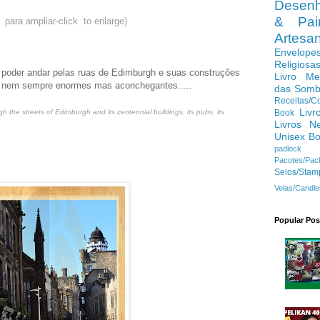
Desenh
& Pain
e para ampliar-click to enlarge)
Artes
Envelope
Religiosa
 poder andar pelas ruas de Edimburgh e suas construções
Livro Me
as nem sempre enormes mas aconchegantes.....
das Somb
Receitas/C
Livr
h the streets of Edimburgh and its centennial buildings, its pubs, its
Book
Livros N
Unisex B
padlock
Pacotes/Pac
Selos/Stam
Velas/Candle
Popular Pos