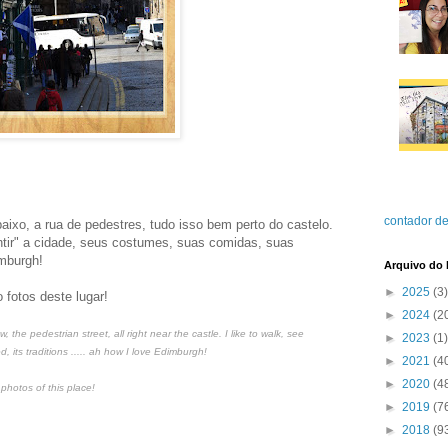
contador de
baixo, a rua de pedestres, tudo isso bem perto do castelo.
ntir" a cidade, seus costumes, suas comidas, suas
imburgh!
Arquivo do 
►
2025
(3)
fotos deste lugar!
►
2024
(2
, the pedestrian street, all right near the castle. I like to walk, see
►
2023
(1)
od, its traditions ..... ah how I love Edimburgh!
►
2021
(4
►
2020
(4
photos of this place!
►
2019
(7
►
2018
(9