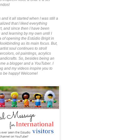
indos!
 and it all started when I was still a
alized that I liked everything
rt, and since then I have been
 and learning by my own until I
 of opening the Estúdio Brigit in
Bookbinding as its main focus. But,
artist soul continues to stroll
rcolors, oil paintings, acrylics
ndicrafts. So, besides being an
ecame a blogger and a YouTuber. I
g and my videos inspire you to
to be happy
! Welcome!