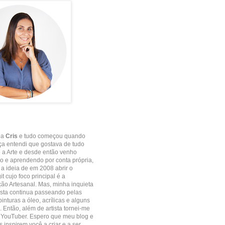
 a
Cris
e tudo começou quando
ça entendi que gostava de tudo
 a Arte e desde então venho
 e aprendendo por conta própria,
e a ideia de em 2008 abrir o
it cujo foco principal é a
o Artesanal. Mas, minha inquieta
ista continua passeando pelas
inturas a óleo, acrílicas e alguns
. Então, além de artista tornei-me
 YouTuber. Espero que meu blog e
 inspirem você a criar e a ser