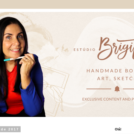
 de 2017
Olá!