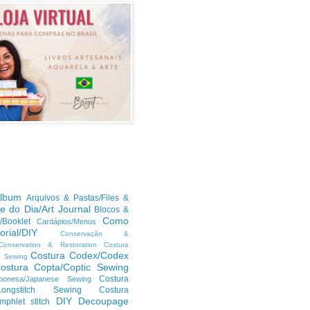
lbum
Arquivos & Pastas/Files &
te do Dia/Art Journal
Blocos &
Como
/Booklet
Cardápios/Menus
orial/DIY
Conservação &
/Conservation & Restoration
Costura
Costura Codex/Codex
n Sewing
ostura Copta/Coptic Sewing
Costura
ponesa/Japanese Sewing
h/Longstitch Sewing
Costura
DIY
Decoupage
mphlet stitch