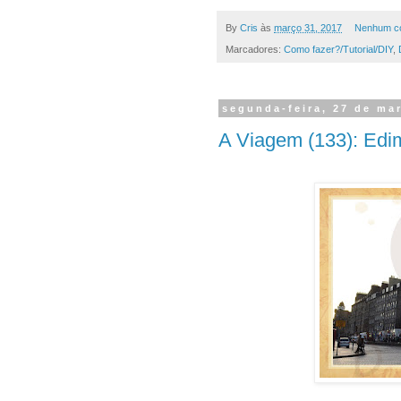
By
Cris
às
março 31, 2017
Nenhum co
Marcadores:
Como fazer?/Tutorial/DIY
,
segunda-feira, 27 de ma
A Viagem (133): Edim