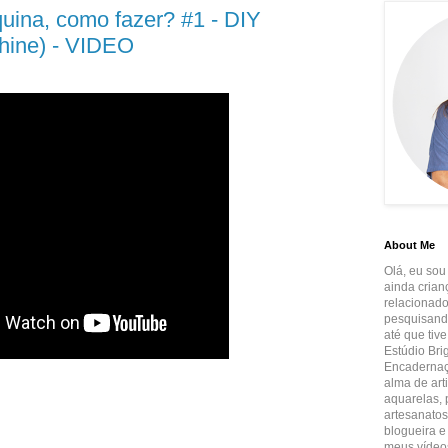
uina, como fazer? #1 - DIY
hine) - VIDEO
About Me
Olá, eu sou
ainda crian
relacionado
pesquisando
até que tiv
Estúdio Brig
Encadernaçã
alma de art
aquarelas, p
artesanatos
blogueira e
meus vídeos