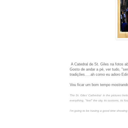
A Catedral de St. Giles na fotos a
Gosto de andar a pé, ver tudo, "se
tradições.....ah como eu adoro Ed
Vou ficar um bom tempo mostrando 
The St. Giles' Cathedral in the pictures below
everything, "feel" the city, its customs, its fo
I'm going to be having a good time showing 