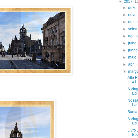
▼
2017
(1
►
deze
►
nove
►
outu
►
sete
►
agos
►
julho
►
junh
►
maio
►
abril
▼
març
Alto 
#1 
A Via
Edi
Nossa
Lad
Santa
A Via
Edi
Livro
Boo