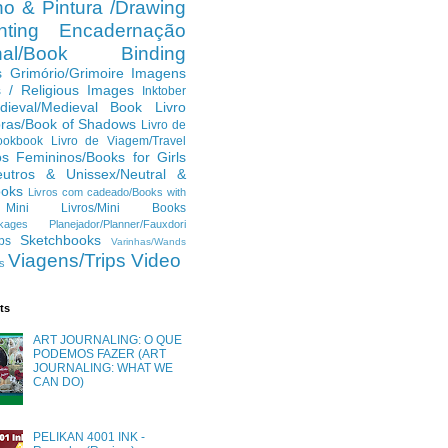
o & Pintura /Drawing
ting
Encadernação
anal/Book Binding
s
Grimório/Grimoire
Imagens
s / Religious Images
Inktober
dieval/Medieval Book
Livro
ras/Book of Shadows
Livro de
ookbook
Livro de Viagem/Travel
os Femininos/Books for Girls
eutros & Unissex/Neutral &
ooks
Livros com cadeado/Books with
Mini Livros/Mini Books
kages
Planejador/Planner/Fauxdori
Sketchbooks
ps
Varinhas/Wands
Viagens/Trips
Video
s
ts
ART JOURNALING: O QUE
PODEMOS FAZER (ART
JOURNALING: WHAT WE
CAN DO)
PELIKAN 4001 INK -