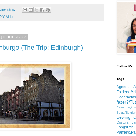
mentário:
DIY
,
Video
rço de 2017
burgo (The Trip: Edinburgh)
Follow Me
Tags
A
Agendas
Ar
Folders
Cadernetas
fazer?/Tut
Restauração
Belga/Belgia
Sewing
C
Costura Ja
Longstitc
Panfleto/Pa