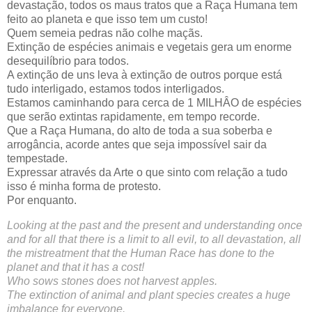
devastação, todos os maus tratos que a Raça Humana tem 
feito ao planeta e que isso tem um custo!
Quem semeia pedras não colhe maçãs.
Extinção de espécies animais e vegetais gera um enorme 
desequilíbrio para todos.
A extinção de uns leva à extinção de outros porque está 
tudo interligado, estamos todos interligados.
Estamos caminhando para cerca de 1 MILHÂO de espécies 
que serão extintas rapidamente, em tempo recorde.
Que a Raça Humana, do alto de toda a sua soberba e 
arrogância, acorde antes que seja impossível sair da 
tempestade.
Expressar através da Arte o que sinto com relação a tudo 
isso é minha forma de protesto. 
Por enquanto.
Looking at the past and the present and understanding once 
and for all that there is a limit to all evil, to all devastation, all 
the mistreatment that the Human Race has done to the 
planet and that it has a cost!
Who sows stones does not harvest apples.
The extinction of animal and plant species creates a huge 
imbalance for everyone.