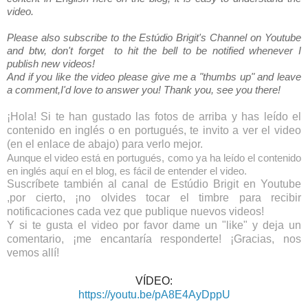
video.
Please also subscribe to the Estúdio Brigit's Channel on Youtube
and btw, don't forget to hit the bell to be notified whenever I
publish new videos!
And if you like the video please give me a "thumbs up" and leave
a comment,I'd love to answer you! Thank you, see you there!
¡Hola! Si te han gustado las fotos de arriba y has leído el
contenido en inglés o en portugués, te invito a ver el video
(en el enlace de abajo) para verlo mejor.
Aunque el video está en portugués, como ya ha leído el contenido
en inglés aquí en el blog, es fácil de entender el video.
Suscríbete también al canal de Estúdio Brigit en Youtube
,por cierto, ¡no olvides tocar el timbre para recibir
notificaciones cada vez que publique nuevos videos!
Y si te gusta el video por favor dame un "like" y deja un
comentario, ¡me encantaría responderte! ¡Gracias, nos
vemos allí!
VÍDEO:
https://youtu.be/pA8E4AyDppU