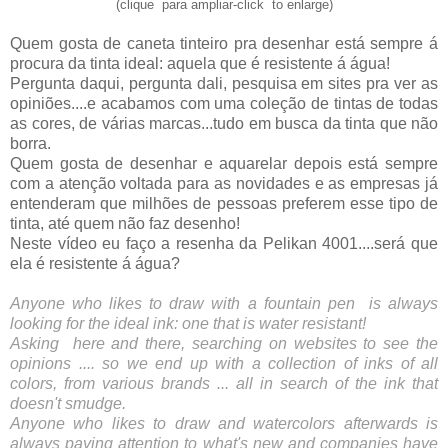
(clique para ampliar-click to enlarge)
Quem gosta de caneta tinteiro pra desenhar está sempre á 
procura da tinta ideal: aquela que é resistente á água! 
Pergunta daqui, pergunta dali, pesquisa em sites pra ver as 
opiniões....e acabamos com uma coleção de tintas de todas 
as cores, de várias marcas...tudo em busca da tinta que não 
borra.
Quem gosta de desenhar e aquarelar depois está sempre 
com a atenção voltada para as novidades e as empresas já 
entenderam que milhões de pessoas preferem esse tipo de 
tinta, até quem não faz desenho!
Neste vídeo eu faço a resenha da Pelikan 4001....será que 
ela é resistente á água?
Anyone who likes to draw with a fountain pen  is always 
looking for the ideal ink: one that is water resistant!
Asking  here and there, searching on websites to see the 
opinions .... so we end up with a collection of inks of all 
colors, from various brands ... all in search of the ink that 
doesn't smudge.
Anyone who likes to draw and watercolors afterwards is 
always paying attention to what's new and companies have 