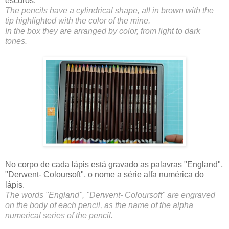
escuros.
The pencils have a cylindrical shape, all in brown with the
tip highlighted with the color of the mine.
In the box they are arranged by color, from light to dark
tones.
No corpo de cada lápis está gravado as palavras "England",
"Derwent- Coloursoft", o nome a série alfa numérica do
lápis.
The words "England", "Derwent- Coloursoft" are engraved
on the body of each pencil, as the name of the alpha
numerical series of the pencil.