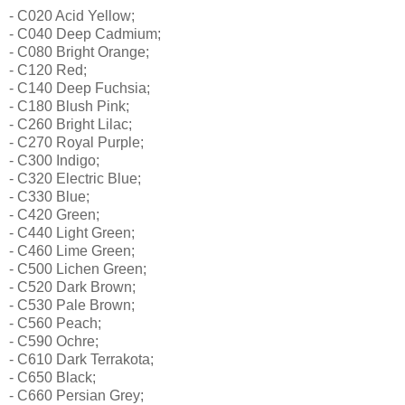
- C020 Acid Yellow;
- C040 Deep Cadmium;
- C080 Bright Orange;
- C120 Red;
- C140 Deep Fuchsia;
- C180 Blush Pink;
- C260 Bright Lilac;
- C270 Royal Purple;
- C300 Indigo;
- C320 Electric Blue;
- C330 Blue;
- C420 Green;
- C440 Light Green;
- C460 Lime Green;
- C500 Lichen Green;
- C520 Dark Brown;
- C530 Pale Brown;
- C560 Peach;
- C590 Ochre;
- C610 Dark Terrakota;
- C650 Black;
- C660 Persian Grey;