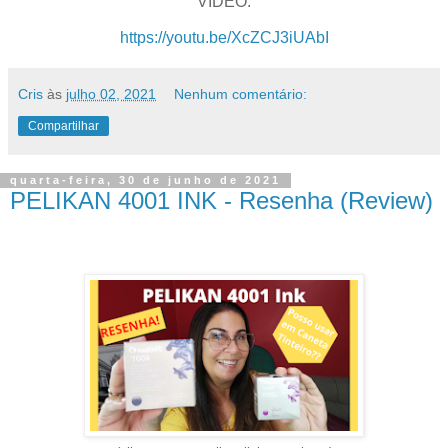
VÍDEO:
https://youtu.be/XcZCJ3iUAbI
Cris
às
julho 02, 2021
Nenhum comentário:
Compartilhar
quarta-feira, 30 de junho de 2021
PELIKAN 4001 INK - Resenha (Review)