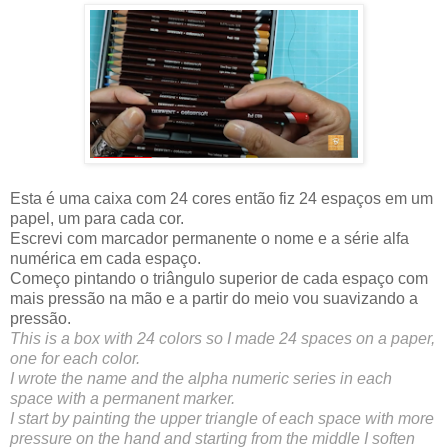
Esta é uma caixa com 24 cores então fiz 24 espaços em um
papel, um para cada cor.
Escrevi com marcador permanente o nome e a série alfa
numérica em cada espaço.
Começo pintando o triângulo superior de cada espaço com
mais pressão na mão e a partir do meio vou suavizando a
pressão.
This is a box with 24 colors so I made 24 spaces on a paper,
one for each color.
I wrote the name and the alpha numeric series in each
space with a permanent marker.
I start by painting the upper triangle of each space with more
pressure on the hand and starting from the middle I soften