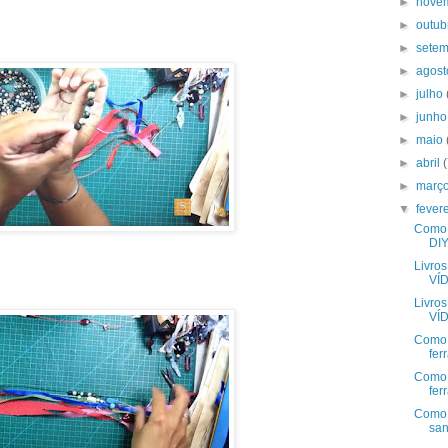
►
nove
►
outu
►
sete
►
agos
►
julho
►
junh
►
maio
►
abril
►
març
▼
fever
Como 
DIY
Livros
VÍ
Livros
VÍ
Como 
fer
Como 
fer
Como 
san