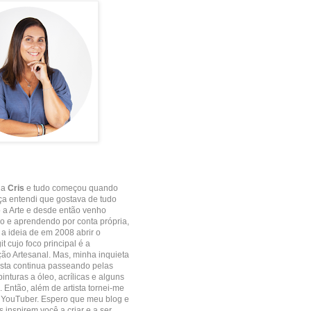
 a
Cris
e tudo começou quando
ça entendi que gostava de tudo
 a Arte e desde então venho
 e aprendendo por conta própria,
e a ideia de em 2008 abrir o
it cujo foco principal é a
o Artesanal. Mas, minha inquieta
ista continua passeando pelas
inturas a óleo, acrílicas e alguns
. Então, além de artista tornei-me
 YouTuber. Espero que meu blog e
 inspirem você a criar e a ser