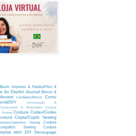
lbum
Arquivos & Pastas/Files &
te do Dia/Art Journal
Blocos &
Como
/Booklet
Cardápios/Menus
orial/DIY
Conservação &
/Conservation & Restoration
Costura
Costura Codex/Codex
n Sewing
ostura Copta/Coptic Sewing
Costura
ponesa/Japanese Sewing
h/Longstitch Sewing
Costura
DIY
Decoupage
mphlet stitch