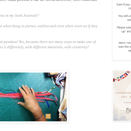
put in my Junk Journals?
at when hung in purses, wallets and even when worn as if they
hat pendant! Yes, because there are many ways to make one of
it differently, with different materials, with creativity!