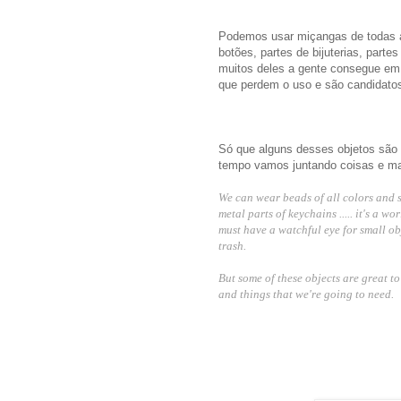
Podemos usar miçangas de todas a
botões, partes de bijuterias, parte
muitos deles a gente consegue em 
que perdem o uso e são candidatos
Só que alguns desses objetos são 
tempo vamos juntando coisas e ma
We can wear beads of all colors and si
metal parts of keychains ..... it's a w
must have a watchful eye for small ob
trash.
But some of these objects are great to
and things that we're going to need.