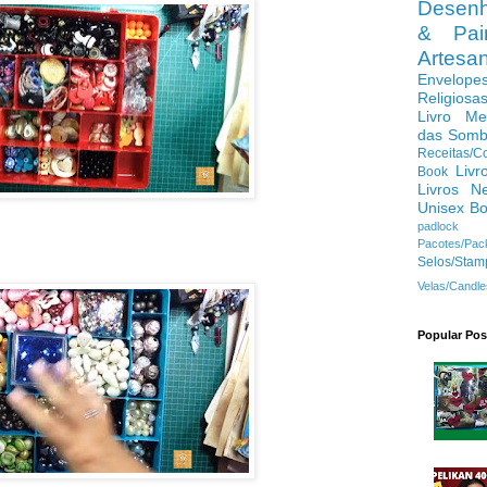
Desenh
& Pain
Artes
Envelope
Religiosa
Livro Me
das Somb
Receitas/C
Livr
Book
Livros N
Unisex B
padlock
Pacotes/Pac
Selos/Stam
Velas/Candle
Popular Pos