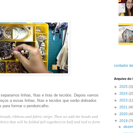
contador de
Arquivo do 
►
2025
(3)
►
2024
(2
 separamos linhas, fitas e tiras de tecidos. Depois vamos
eços a essas linhas, fitas e tecidos que serão dobrados
►
2023
(1)
 para formar o penduricalho.
►
2021
(4
►
2020
(4
hreads, ribbons and fabric strips. Then we add the beads and
▼
2019
(7
brics that will be folded (all together) in half and tied to form
►
deze