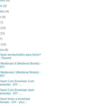
mbro
(4)
bro
(3)
mbro
(4)
to
(4)
(7)
o
(10)
(12)
(7)
o
(11)
eiro
(6)
fazer penduricalho para livros?
 (Tassel)
 Medievais II (Medieval Books) -
DEO
 Medievais I (Medieval Books) -
DEO
fazer Coin Envelope (com
ramenta) - DIY - ...
fazer Coin Envelope (sem
ramenta) - DIY - ...
fazer bolso e envelope
fonado - DIY - (Acc...