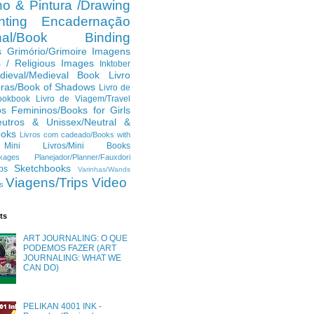
o & Pintura /Drawing
ting
Encadernação
anal/Book Binding
s
Grimório/Grimoire
Imagens
s / Religious Images
Inktober
dieval/Medieval Book
Livro
ras/Book of Shadows
Livro de
ookbook
Livro de Viagem/Travel
os Femininos/Books for Girls
eutros & Unissex/Neutral &
ooks
Livros com cadeado/Books with
Mini Livros/Mini Books
kages
Planejador/Planner/Fauxdori
Sketchbooks
ps
Varinhas/Wands
Viagens/Trips
Video
s
ts
ART JOURNALING: O QUE
PODEMOS FAZER (ART
JOURNALING: WHAT WE
CAN DO)
PELIKAN 4001 INK -