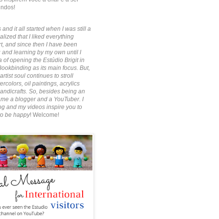
indos!
 and it all started when I was still a
alized that I liked everything
rt, and since then I have been
 and learning by my own until I
 of opening the Estúdio Brigit in
Bookbinding as its main focus. But,
artist soul continues to stroll
rcolors, oil paintings, acrylics
ndicrafts. So, besides being an
ecame a blogger and a YouTuber. I
g and my videos inspire you to
to be happy
! Welcome!