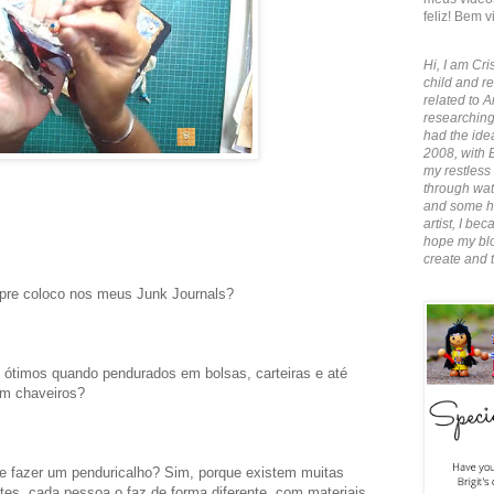
feliz! Bem v
Hi, I am Cris
child and re
related to A
researching
had the idea
2008, with 
my restless 
through wate
and some ha
artist, I b
hope my blo
create and 
pre coloco nos meus Junk Journals?
ótimos quando pendurados em bolsas, carteiras e até
m chaveiros?
 fazer um penduricalho? Sim, porque existem muitas
tes, cada pessoa o faz de forma diferente, com materiais