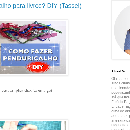
lho para livros? DIY (Tassel)
About Me
Olá, eu sou
ainda crian
relacionado
 para ampliar-click to enlarge)
pesquisando
até que tiv
Estúdio Brig
Encadernaçã
alma de art
aquarelas, p
artesanatos
blogueira e
meus vídeos