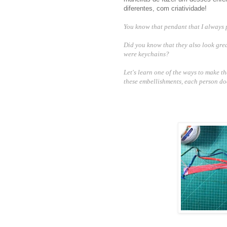
diferentes, com criatividade!
You know that pendant that I always 
Did you know that they also look gre
were keychains?
Let's learn one of the ways to make t
these embellishments, each person does 