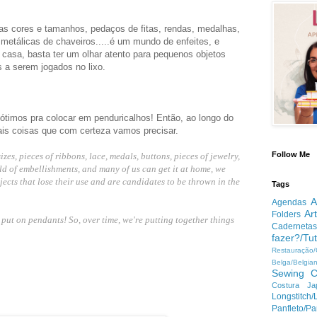
s cores e tamanhos, pedaços de fitas, rendas, medalhas,
s metálicas de chaveiros.....é um mundo de enfeites, e
casa, basta ter um olhar atento para pequenos objetos
 a serem jogados no lixo.
ótimos pra colocar em penduricalhos! Então, ao longo do
is coisas que com certeza vamos precisar.
Follow Me
zes, pieces of ribbons, lace, medals, buttons, pieces of jewelry,
orld of embellishments, and many of us can get it at home, we
jects that lose their use and are candidates to be thrown in the
Tags
A
Agendas
Ar
Folders
 put on pendants! So, over time, we're putting together things
Cadernetas
fazer?/Tut
Restauração
Belga/Belgia
Sewing
C
Costura Ja
Longstitc
Panfleto/Pa