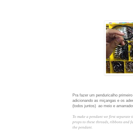
Pra fazer um penduricalho primeiro
adicionando as miçangas e os ader
(todos juntos) ao meio e amarrados
To make a pendant we first separate t
props to these threads, ribbons and fa
the pendant.