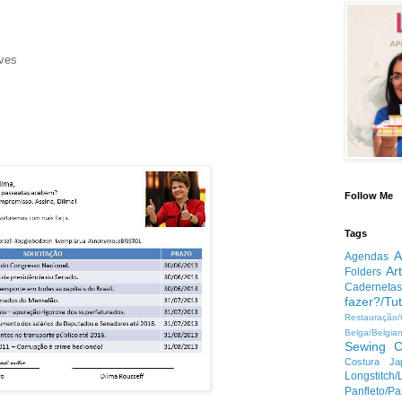
ives
Follow Me
Tags
A
Agendas
Ar
Folders
Cadernetas
fazer?/Tut
Restauração
Belga/Belgia
Sewing
C
Costura Ja
Longstitc
Panfleto/Pa