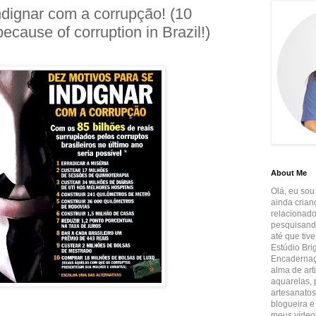
ndignar com a corrupção! (10
ecause of corruption in Brazil!)
About Me
Olá, eu sou
ainda crian
relacionado
pesquisando
até que tiv
Estúdio Brig
Encadernaçã
alma de art
aquarelas, p
artesanatos
blogueira e
meus vídeos