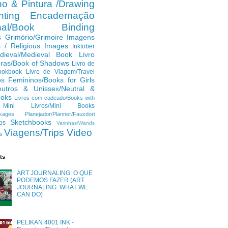
o & Pintura /Drawing
ting
Encadernação
anal/Book Binding
s
Grimório/Grimoire
Imagens
s / Religious Images
Inktober
dieval/Medieval Book
Livro
ras/Book of Shadows
Livro de
ookbook
Livro de Viagem/Travel
os Femininos/Books for Girls
eutros & Unissex/Neutral &
ooks
Livros com cadeado/Books with
Mini Livros/Mini Books
kages
Planejador/Planner/Fauxdori
Sketchbooks
ps
Varinhas/Wands
Viagens/Trips
Video
s
ts
ART JOURNALING: O QUE
PODEMOS FAZER (ART
JOURNALING: WHAT WE
CAN DO)
PELIKAN 4001 INK -