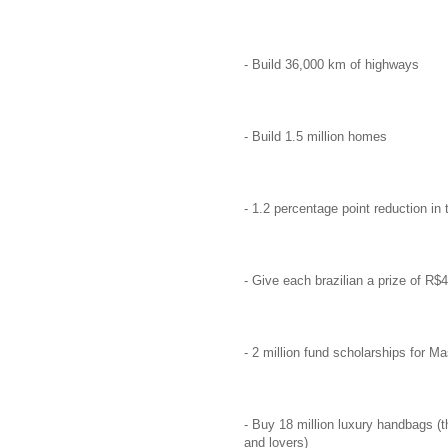
- Build 36,000 km of highways
- Build 1.5 million homes
- 1.2 percentage point reduction in t
- Give each brazilian a prize of R
- 2 million fund scholarships for Ma
- Buy 18 million luxury handbags (t
and lovers)