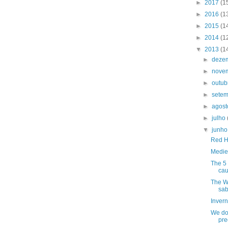
►
2017
(1
►
2016
(1
►
2015
(1
►
2014
(1
▼
2013
(1
►
deze
►
nove
►
outu
►
sete
►
agos
►
julho
▼
junh
Red H
Medie
The 5 
cau
The W
sab
Invern
We do
pre