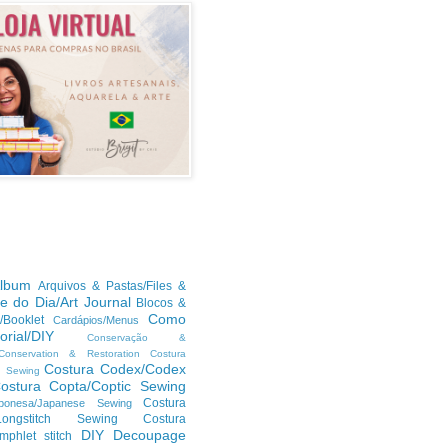
lbum
Arquivos & Pastas/Files &
te do Dia/Art Journal
Blocos &
Como
/Booklet
Cardápios/Menus
orial/DIY
Conservação &
/Conservation & Restoration
Costura
Costura Codex/Codex
n Sewing
ostura Copta/Coptic Sewing
Costura
ponesa/Japanese Sewing
h/Longstitch Sewing
Costura
DIY
Decoupage
mphlet stitch