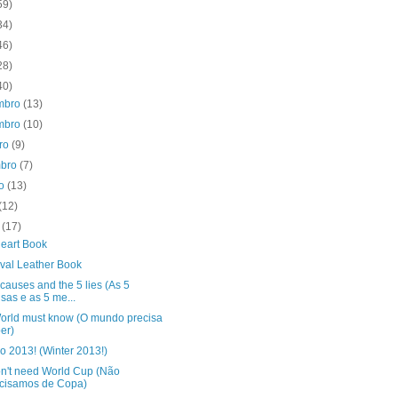
59)
34)
46)
28)
40)
mbro
(13)
mbro
(10)
bro
(9)
mbro
(7)
to
(13)
(12)
o
(17)
eart Book
val Leather Book
causes and the 5 lies (As 5
sas e as 5 me...
orld must know (O mundo precisa
er)
o 2013! (Winter 2013!)
n't need World Cup (Não
cisamos de Copa)