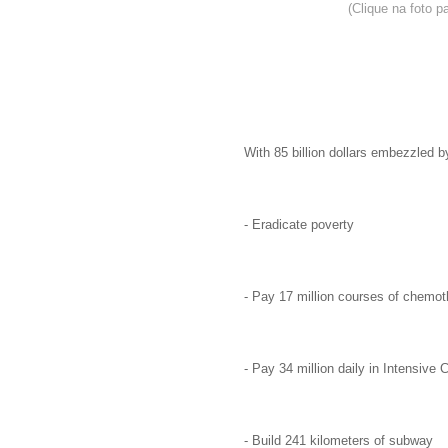
(Clique na foto pa
With 85 billion dollars embezzled by
- Eradicate poverty
- Pay 17 million courses of chemo
- Pay 34 million daily in Intensive 
- Build 241 kilometers of subway