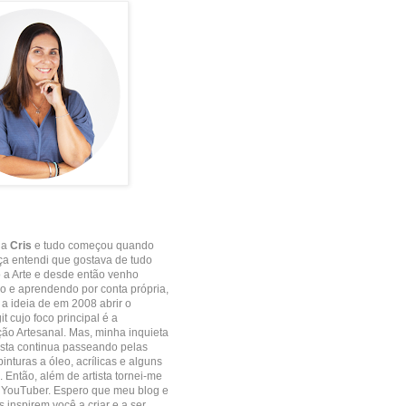
 a
Cris
e tudo começou quando
ça entendi que gostava de tudo
 a Arte e desde então venho
 e aprendendo por conta própria,
e a ideia de em 2008 abrir o
it cujo foco principal é a
o Artesanal. Mas, minha inquieta
ista continua passeando pelas
inturas a óleo, acrílicas e alguns
. Então, além de artista tornei-me
 YouTuber. Espero que meu blog e
 inspirem você a criar e a ser