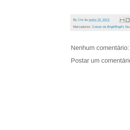
By
Cris
às
junho 19, 2013
Marcadores:
Coisas da Brigit/Brigit's Stu
Nenhum comentário:
Postar um comentári