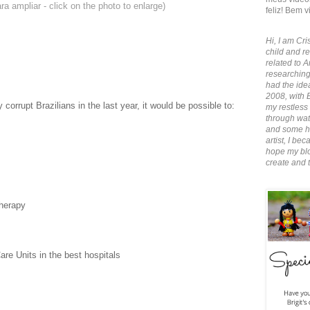
ra ampliar - click on the photo to enlarge)
feliz! Bem v
Hi, I am Cris
child and re
related to A
researching
had the idea
2008, with 
 corrupt Brazilians in the last year, it would be possible to:
my restless 
through wate
and some ha
artist, I b
hope my blo
create and 
therapy
Care Units in the best hospitals