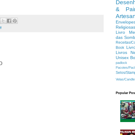
Desenh
& Pain
Artes
Envelope
Religiosa
ff
Livro Me
das Somb
Receitas/C
Livr
Book
Livros N
Unisex B
o
padlock
Pacotes/Pac
Selos/Stam
Velas/Candle
Popular Pos