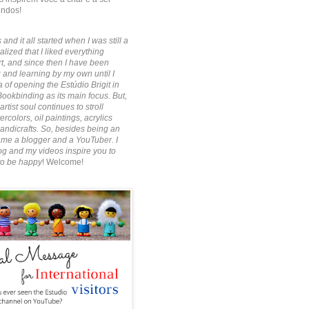
indos!
 and it all started when I was still a
alized that I liked everything
rt, and since then I have been
 and learning by my own until I
 of opening the Estúdio Brigit in
Bookbinding as its main focus. But,
artist soul continues to stroll
rcolors, oil paintings, acrylics
ndicrafts. So, besides being an
ecame a blogger and a YouTuber. I
g and my videos inspire you to
to be happy
! Welcome!