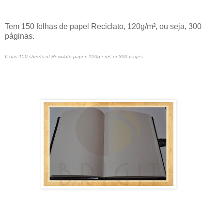
Tem 150 folhas de papel Reciclato, 120g/m², ou seja, 300
páginas.
It has 150 sheets of Reciclato paper, 120g / m², or 300 pages.