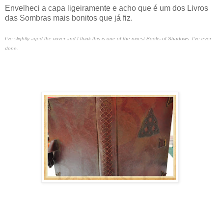
Envelheci a capa ligeiramente e acho que é um dos Livros
das Sombras mais bonitos que já fiz.
I've slightly aged the cover and I think this is one of the nicest Books of Shadows I've ever
done.