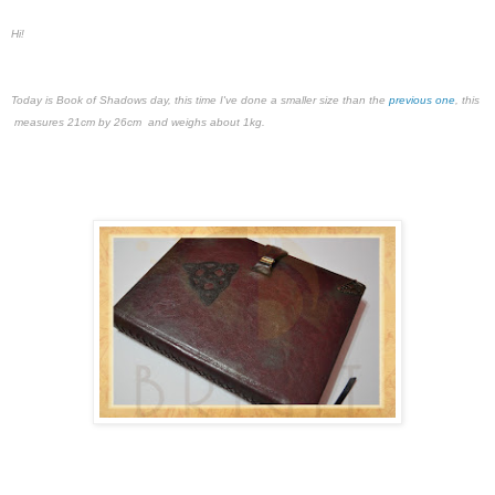
Hi!
Today is Book of Shadows day, this time I've done a smaller size than the
previous one
, this
measures 21cm by 26cm and weighs about 1kg.