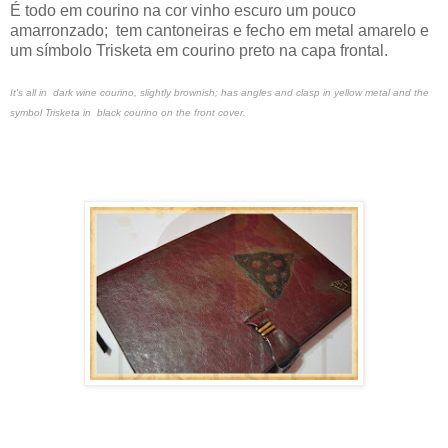
É todo em courino na cor vinho escuro um pouco
amarronzado; tem cantoneiras e fecho em metal amarelo e
um símbolo Trisketa em courino preto na capa frontal.
It's all in dark wine courino, slightly brownish; has angles and clasp in yellow metal and the
symbol Trisketa in black courino on the front cover.