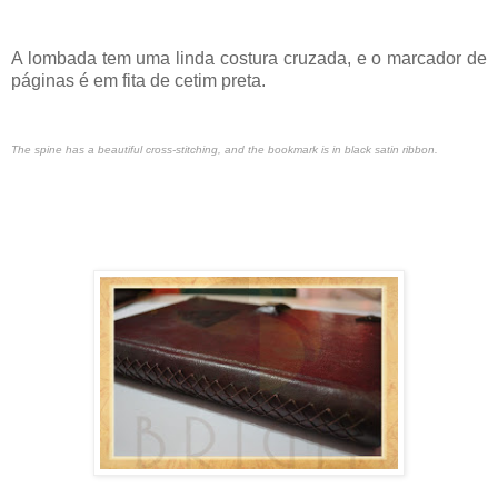
A lombada tem uma linda costura cruzada, e o marcador de
páginas é em fita de cetim preta.
The spine has a beautiful cross-stitching, and the bookmark is in black satin ribbon.