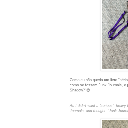
Como eu não queria um livro "séri
como se fossem Junk Journals, e p
Shadow?"😉
As I didn't want a “serious”, heavy
Journals, and thought: “Junk Journ