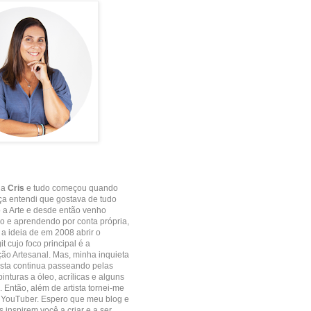
 a
Cris
e tudo começou quando
ça entendi que gostava de tudo
 a Arte e desde então venho
 e aprendendo por conta própria,
e a ideia de em 2008 abrir o
it cujo foco principal é a
o Artesanal. Mas, minha inquieta
ista continua passeando pelas
inturas a óleo, acrílicas e alguns
. Então, além de artista tornei-me
 YouTuber. Espero que meu blog e
 inspirem você a criar e a ser