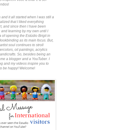
indos!
 and it all started when I was still a
alized that I liked everything
rt, and since then I have been
 and learning by my own until I
 of opening the Estúdio Brigit in
Bookbinding as its main focus. But,
artist soul continues to stroll
rcolors, oil paintings, acrylics
ndicrafts. So, besides being an
ecame a blogger and a YouTuber. I
g and my videos inspire you to
to be happy
! Welcome!