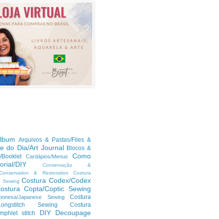
lbum
Arquivos & Pastas/Files &
te do Dia/Art Journal
Blocos &
Como
/Booklet
Cardápios/Menus
orial/DIY
Conservação &
/Conservation & Restoration
Costura
Costura Codex/Codex
n Sewing
ostura Copta/Coptic Sewing
Costura
ponesa/Japanese Sewing
h/Longstitch Sewing
Costura
DIY
Decoupage
mphlet stitch