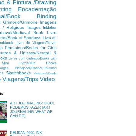
o & Pintura /Drawing
ting
Encadernação
anal/Book Binding
s
Grimório/Grimoire
Imagens
s / Religious Images
Inktober
dieval/Medieval Book
Livro
ras/Book of Shadows
Livro de
ookbook
Livro de Viagem/Travel
os Femininos/Books for Girls
eutros & Unissex/Neutral &
ooks
Livros com cadeado/Books with
Mini Livros/Mini Books
kages
Planejador/Planner/Fauxdori
Sketchbooks
ps
Varinhas/Wands
Viagens/Trips
Video
s
ts
ART JOURNALING: O QUE
PODEMOS FAZER (ART
JOURNALING: WHAT WE
CAN DO)
PELIKAN 4001 INK -