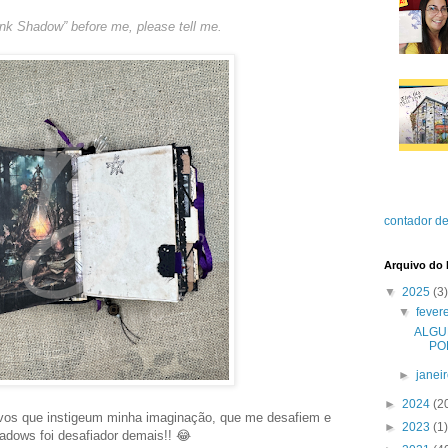
nk Shadow” before me, please tell me.
contador de
Arquivo do 
▼
2025
(3)
▼
fever
ALGU
PO
►
janei
►
2024
(2
ativos que instigeum minha imaginação, que me desafiem e
►
2023
(1)
adows foi desafiador demais!! 😂