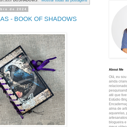
arcador
BOSHADOWS
.
Mostrar todas as postagens
ubro de 2024
AS - BOOK OF SHADOWS
About Me
Olá, eu sou
ainda crian
relacionado
pesquisando
até que tiv
Estúdio Brig
Encadernaçã
alma de art
aquarelas, p
artesanatos
blogueira e
meus vídeos