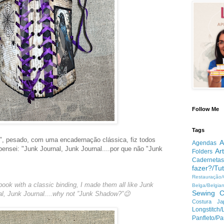
Follow Me
Tags
o", pesado, com uma encadernação clássica, fiz todos
A
Agendas
ensei: "Junk Journal, Junk Journal....por que não "Junk
Ar
Folders
Cadernetas
fazer?/Tut
Restauração
 book with a classic binding, I made them all like Junk
Belga/Belgia
Sewing
C
al, Junk Journal....why not ”Junk Shadow?”😉
Costura Ja
Longstitc
Panfleto/Pa