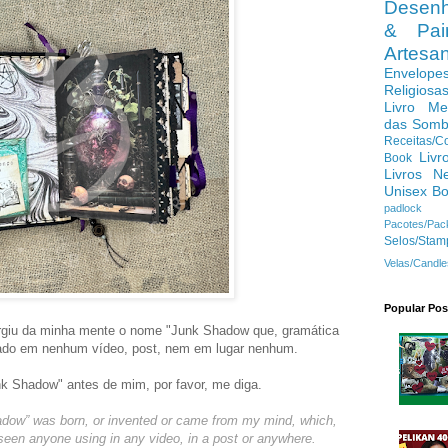
Desenh
& Pain
Artes
Envelope
Religiosa
Livro Me
das Somb
Receitas/C
Livr
Book
Livros N
Unisex B
padlock
Pacotes/Pac
Selos/Stam
Velas/Candle
Popular Pos
urgiu da minha mente o nome "Junk Shadow que, gramática
usado em nenhum vídeo, post, nem em lugar nenhum.
nk Shadow" antes de mim, por favor, me diga.
dow” was born, or invented or came from my mind, which,
seen anyone using in any video, in a post or anywhere.