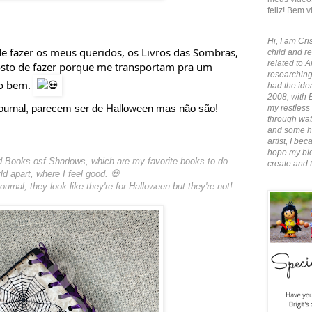
feliz! Bem v
Hi, I am Cris
de fazer os meus queridos, os Livros das Sombras,
child and re
related to A
osto de fazer porque me transportam pra um
researching
to bem.
had the idea
2008, with 
ournal, parecem ser de Halloween mas não são!
my restless 
through wate
and some ha
artist, I b
hope my blo
d Books osf Shadows, which are my favorite books to do
create and 
d apart, where I feel good. 💀
urnal, they look like they're for Halloween but they're not!