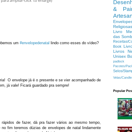
 para ampliar-click to enlarge)
Desenh
& Pain
Artes
Envelope
Religiosa
Livro Me
das Somb
Receitas/C
cebemos um 
#envelopedenatal
 lindo como esses do vídeo?
Livr
Book
Livros N
Unisex B
padlock
Pacotes/Pac
Selos/Stam
Velas/Candle
gria!  O envelope já é o presente e se vier acompanhado de 
m, já vale! Ficará guardado pra sempre!
Popular Pos
rápidos de fazer, dá pra fazer vários ao mesmo tempo, 
 no fim teremos dúzias de envelopes de natal lindamente 