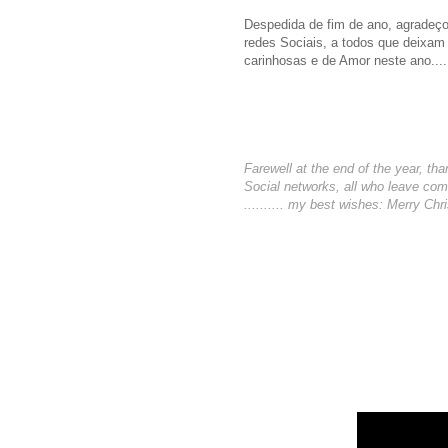
Despedida de fim de ano, agradeç
redes Sociais, a todos que deixa
carinhosas e de Amor neste ano...
Farewell at the end of the year, t
Social networks, all who leave co
.......... my best wishes: Merry C