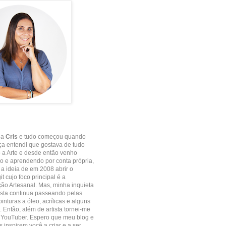
 a
Cris
e tudo começou quando
ça entendi que gostava de tudo
 a Arte e desde então venho
 e aprendendo por conta própria,
e a ideia de em 2008 abrir o
it cujo foco principal é a
o Artesanal. Mas, minha inquieta
ista continua passeando pelas
inturas a óleo, acrílicas e alguns
. Então, além de artista tornei-me
 YouTuber. Espero que meu blog e
 inspirem você a criar e a ser