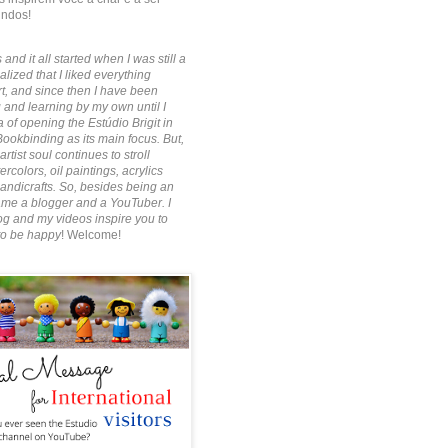
indos!
 and it all started when I was still a
alized that I liked everything
rt, and since then I have been
 and learning by my own until I
 of opening the Estúdio Brigit in
Bookbinding as its main focus. But,
artist soul continues to stroll
rcolors, oil paintings, acrylics
ndicrafts. So, besides being an
ecame a blogger and a YouTuber. I
g and my videos inspire you to
to be happy
! Welcome!