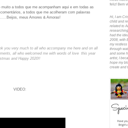
feliz! Bem v
o muito a todos que me acompanham aqui e em todas as
m comentários, a todos que me acolheram com palavras
Hi, I am Cris
.......Beijos, meus Amores & Amoras!
child and re
related to A
researching
had the idea
2008, with 
my restless 
hank you very much to all who accompany me here and on all
through wate
mments, all who welcomed me with words of love this year
and some ha
artist, I b
hristmas and Happy 2020!!
hope my blo
create and 
VIDEO: