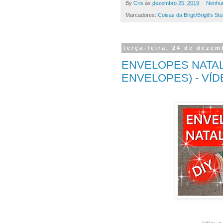
By
Cris
às
dezembro 25, 2019
Nenhu
Marcadores:
Coisas da Brigit/Brigit's Stu
terça-feira, 24 de dezem
ENVELOPES NATAL
ENVELOPES) - VÍ