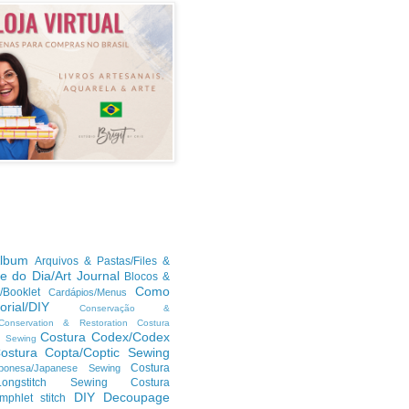
lbum
Arquivos & Pastas/Files &
te do Dia/Art Journal
Blocos &
Como
/Booklet
Cardápios/Menus
orial/DIY
Conservação &
/Conservation & Restoration
Costura
Costura Codex/Codex
n Sewing
ostura Copta/Coptic Sewing
Costura
ponesa/Japanese Sewing
h/Longstitch Sewing
Costura
DIY
Decoupage
mphlet stitch