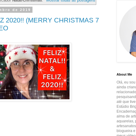
rcador
Natal/Christmas
.
Mostrar todas as postagens
embro de 2019
IZ 2020!! (MERRY CHRISTMAS 7
DEO
About Me
Olá, eu sou
ainda crian
relacionado
pesquisando
até que tiv
Estúdio Brig
Encadernaçã
alma de art
aquarelas, p
artesanatos
blogueira e
meus vídeos