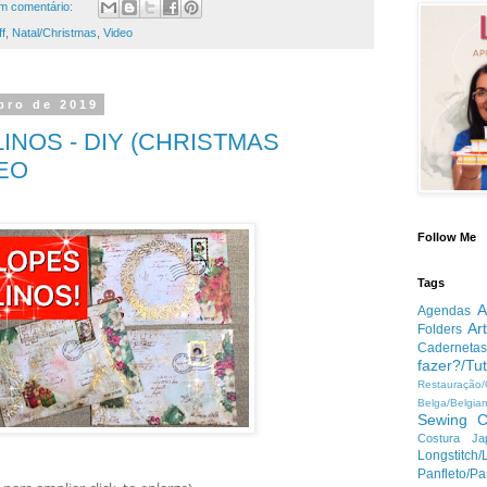
m comentário:
ff
,
Natal/Christmas
,
Video
bro de 2019
INOS - DIY (CHRISTMAS
DEO
Follow Me
Tags
A
Agendas
Ar
Folders
Cadernetas
fazer?/Tut
Restauração
Belga/Belgia
Sewing
C
Costura Ja
Longstitc
Panfleto/Pa