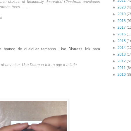
►
2021
(4
 have dozens of beautifully decorated Christmas envelopes
stmas trees ... ....
►
2020
(4
►
2019
(7
e!
►
2018
(9
►
2017
(1
►
2016
(1
►
2015
(1
►
2014
(1
 branco de qualquer tamanho. Use Distress Ink para
►
2013
(1
►
2012
(6
f any size. Use Distress Ink to age it a little.
►
2011
(6
►
2010
(3