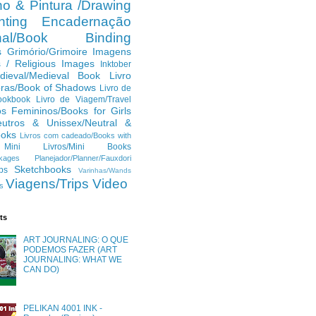
o & Pintura /Drawing
ting
Encadernação
anal/Book Binding
s
Grimório/Grimoire
Imagens
s / Religious Images
Inktober
dieval/Medieval Book
Livro
ras/Book of Shadows
Livro de
ookbook
Livro de Viagem/Travel
os Femininos/Books for Girls
eutros & Unissex/Neutral &
ooks
Livros com cadeado/Books with
Mini Livros/Mini Books
kages
Planejador/Planner/Fauxdori
Sketchbooks
ps
Varinhas/Wands
Viagens/Trips
Video
s
ts
ART JOURNALING: O QUE
PODEMOS FAZER (ART
JOURNALING: WHAT WE
CAN DO)
PELIKAN 4001 INK -