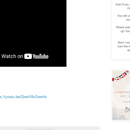
ps://youtu.be/QweV9vGwmfs