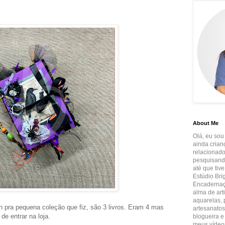
l
About Me
Olá, eu sou
ainda crian
relacionado
pesquisando
até que tiv
Estúdio Brig
Encadernaçã
alma de art
aquarelas, p
 pra pequena coleção que fiz, são 3 livros. Eram 4 mas
artesanatos
e entrar na loja.
blogueira e
meus vídeos