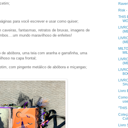
 cetim;
Raven
Risk -
THIS 
WO
 páginas para você escrever e usar como quiser;
LIVR
m caveiras, fantasmas, retratos de bruxas, imagens de
(M
imbos....um mundo maravilhoso de enfeites!
LIVR
(M
MILT
MI
 de abóbora, uma teia com aranha e garrafinha, uma
lhoso na capa frontal;
LIVR
(M
cetim, com pingente metálico de abóbora e miçangas;
LIVR
BO
LIVR
SH
Livro
Como 
use
"THIS
Coleç
Col
Livro 