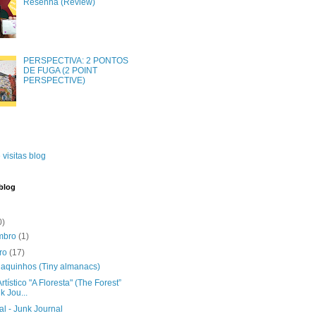
Resenha (Review)
PERSPECTIVA: 2 PONTOS
DE FUGA (2 POINT
PERSPECTIVE)
 visitas blog
blog
0)
mbro
(1)
bro
(17)
aquinhos (Tiny almanacs)
Artístico "A Floresta" (The Forest”
k Jou...
l - Junk Journal