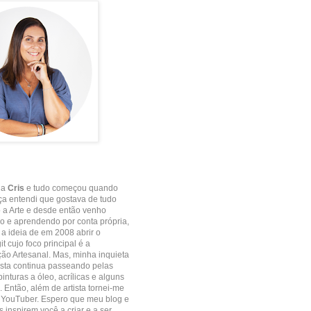
 a
Cris
e tudo começou quando
ça entendi que gostava de tudo
 a Arte e desde então venho
 e aprendendo por conta própria,
e a ideia de em 2008 abrir o
it cujo foco principal é a
o Artesanal. Mas, minha inquieta
ista continua passeando pelas
inturas a óleo, acrílicas e alguns
. Então, além de artista tornei-me
 YouTuber. Espero que meu blog e
 inspirem você a criar e a ser