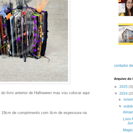
contador de
Arquivo do 
►
2025
(3)
o livro anterior de Halloween mas vou colocar aqui
▼
2024
(2
►
nove
▼
outu
Alman
 x 19cm de comprimento com 4cm de espessura na
Livro 
Jun
Magica