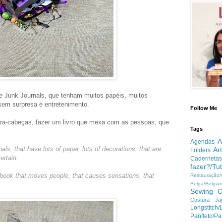
de Junk Journals, que tenham muitos papéis, muitos
sem surpresa e entretenimento.
Follow Me
a-cabeças, fazer um livro que mexa com as pessoas, que
Tags
A
Agendas
als, that have lots of paper, lots of decorations, that are
Ar
Folders
ertain.
Cadernetas
fazer?/Tut
a book that moves people, that causes sensations, that
Restauração
Belga/Belgia
Sewing
C
Costura Ja
Longstitc
Panfleto/Pa