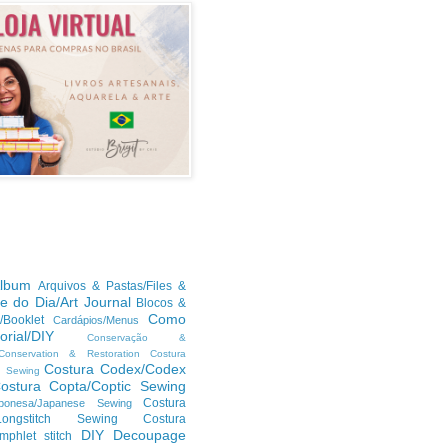
lbum
Arquivos & Pastas/Files &
te do Dia/Art Journal
Blocos &
Como
/Booklet
Cardápios/Menus
orial/DIY
Conservação &
/Conservation & Restoration
Costura
Costura Codex/Codex
n Sewing
ostura Copta/Coptic Sewing
Costura
ponesa/Japanese Sewing
h/Longstitch Sewing
Costura
DIY
Decoupage
mphlet stitch