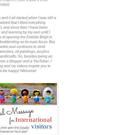
indos!
 and it all started when I was still a
alized that I liked everything
rt, and since then I have been
 and learning by my own until I
 of opening the Estúdio Brigit in
Bookbinding as its main focus. But,
artist soul continues to stroll
rcolors, oil paintings, acrylics
ndicrafts. So, besides being an
ecame a blogger and a YouTuber. I
g and my videos inspire you to
to be happy
! Welcome!