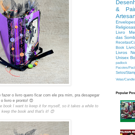
Desenh
& Pain
Artes
Envelope
Religiosa
Livro Me
das Somb
Receitas/C
Livr
Book
Livros N
Unisex B
padlock
Pacotes/Pac
Selos/Stam
Velas/Candle
Popular Pos
azer o livro quero ficar com ele pra mim, pra desapegar
 livro e pronto! 😍
e book I want to keep it for myself, so it takes a while to
keep the book and that's it! 😍