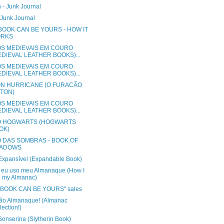
 - Junk Journal
 Junk Journal
BOOK CAN BE YOURS - HOW IT
RKS
OS MEDIEVAIS EM COURO
EDIEVAL LEATHER BOOKS)...
OS MEDIEVAIS EM COURO
EDIEVAL LEATHER BOOKS)...
ON HURRICANE (O FURACÃO
LTON)
OS MEDIEVAIS EM COURO
EDIEVAL LEATHER BOOKS)...
O HOGWARTS (HOGWARTS
OK)
O DAS SOMBRAS - BOOK OF
ADOWS
 Expansível (Expandable Book)
eu uso meu Almanaque (How I
 my Almanac)
 BOOK CAN BE YOURS" sales
ão Almanaque! (Almanac
lection!)
Sonserina (Slytherin Book)