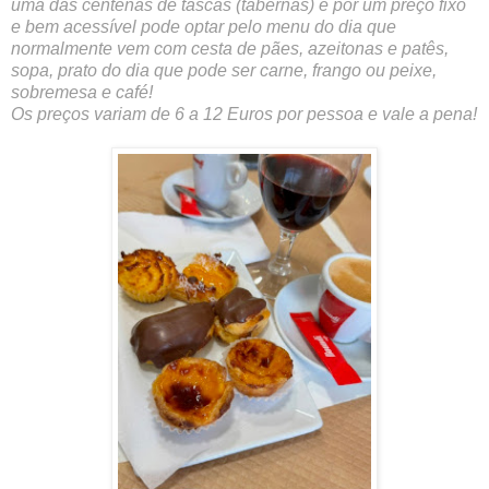
uma das centenas de tascas (tabernas) e por um preço fixo
e bem acessível pode optar pelo menu do dia que
normalmente vem com cesta de pães, azeitonas e patês,
sopa, prato do dia que pode ser carne, frango ou peixe,
sobremesa e café!
Os preços variam de 6 a 12 Euros por pessoa e vale a pena!