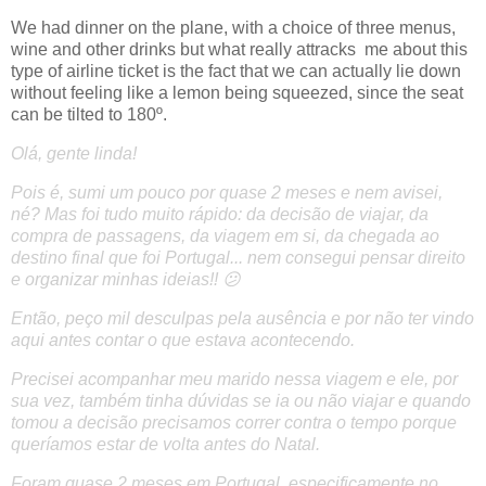
We had dinner on the plane, with a choice of three menus,
wine and other drinks but what really attracks me about this
type of airline ticket is the fact that we can actually lie down
without feeling like a lemon being squeezed, since the seat
can be tilted to 180º.
Olá, gente linda!
Pois é, sumi um pouco por quase 2 meses e nem avisei,
né? Mas foi tudo muito rápido: da decisão de viajar, da
compra de passagens, da viagem em si, da chegada ao
destino final que foi Portugal... nem consegui pensar direito
e organizar minhas ideias!! 😕
Então, peço mil desculpas pela ausência e por não ter vindo
aqui antes contar o que estava acontecendo.
Precisei acompanhar meu marido nessa viagem e ele, por
sua vez, também tinha dúvidas se ia ou não viajar e quando
tomou a decisão precisamos correr contra o tempo porque
queríamos estar de volta antes do Natal.
Foram quase 2 meses em Portugal, especificamente no