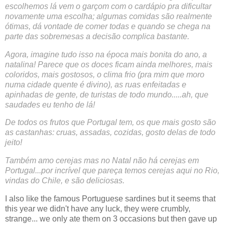
escolhemos lá vem o garçom com o cardápio pra dificultar
novamente uma escolha; algumas comidas são realmente
ótimas, dá vontade de comer todas e quando se chega na
parte das sobremesas a decisão complica bastante.
Agora, imagine tudo isso na época mais bonita do ano, a
natalina! Parece que os doces ficam ainda melhores, mais
coloridos, mais gostosos, o clima frio (pra mim que moro
numa cidade quente é divino), as ruas enfeitadas e
apinhadas de gente, de turistas de todo mundo.....ah, que
saudades eu tenho de lá!
De todos os frutos que Portugal tem, os que mais gosto são
as castanhas: cruas, assadas, cozidas, gosto delas de todo
jeito!
Também amo cerejas mas no Natal não há cerejas em
Portugal...por incrível que pareça temos cerejas aqui no Rio,
vindas do Chile, e são deliciosas.
I also like the famous Portuguese sardines but it seems that
this year we didn't have any luck, they were crumbly,
strange... we only ate them on 3 occasions but then gave up