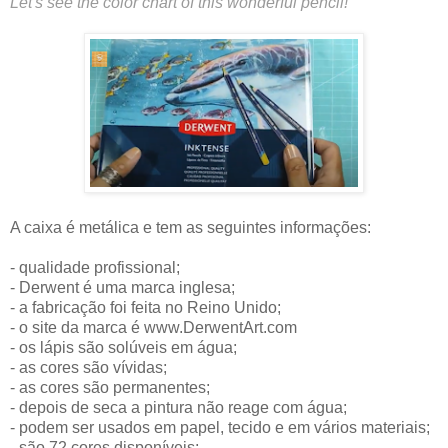
Let's see the color chart of this wonderful pencil!
A caixa é metálica e tem as seguintes informações:
- qualidade profissional;
- Derwent é uma marca inglesa;
- a fabricação foi feita no Reino Unido;
- o site da marca é www.DerwentArt.com
- os lápis são solúveis em água;
- as cores são vívidas;
- as cores são permanentes;
- depois de seca a pintura não reage com água;
- podem ser usados em papel, tecido e em vários materiais;
- são 72 cores disponíveis;