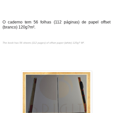
O caderno tem 56 folhas (112 páginas) de papel offset
(branco) 120g?m².
The book has 56 sheets (112 pages) of offset paper (white) 120g? M².