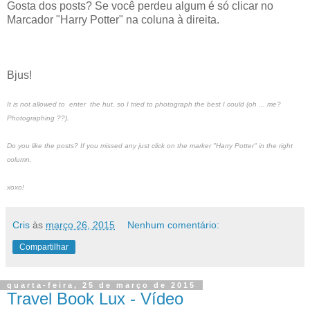
Gosta dos posts? Se você perdeu algum é só clicar no
Marcador "Harry Potter" na coluna à direita.
Bjus!
It is not allowed to enter the hut, so I tried to photograph the best I could (oh ... me?
Photographing ??).
Do you like the posts? If you missed any just click on the marker "Harry Potter" in the right
column.
xoxo!
Cris
às
março 26, 2015
Nenhum comentário:
Compartilhar
quarta-feira, 25 de março de 2015
Travel Book Lux - Vídeo