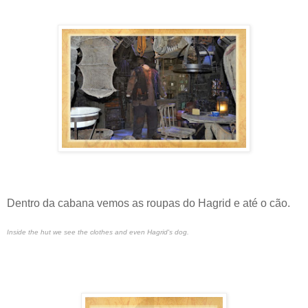
Dentro da cabana vemos as roupas do Hagrid e até o cão.
Inside the hut we see the clothes and even Hagrid's dog.