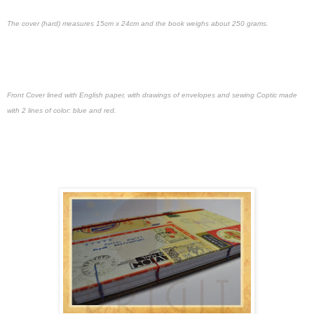
The cover (hard) measures 15cm x 24cm and the book weighs about 250 grams.
Front Cover lined with English paper, with drawings of envelopes and sewing Coptic made
with 2 lines of color: blue and red.