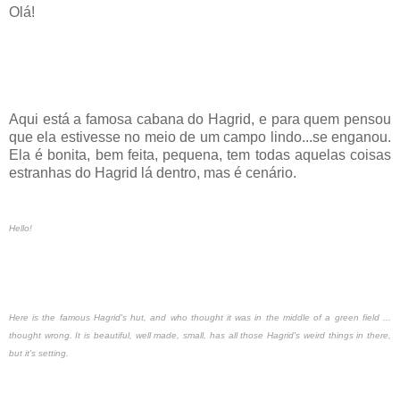
Olá!
Aqui está a famosa cabana do Hagrid, e para quem pensou
que ela estivesse no meio de um campo lindo...se enganou.
Ela é bonita, bem feita, pequena, tem todas aquelas coisas
estranhas do Hagrid lá dentro, mas é cenário.
Hello!
Here is the famous Hagrid's hut, and who thought it was in the middle of a green field ...
thought wrong. It is beautiful, well made, small, has all those Hagrid's weird things in there,
but it's setting.