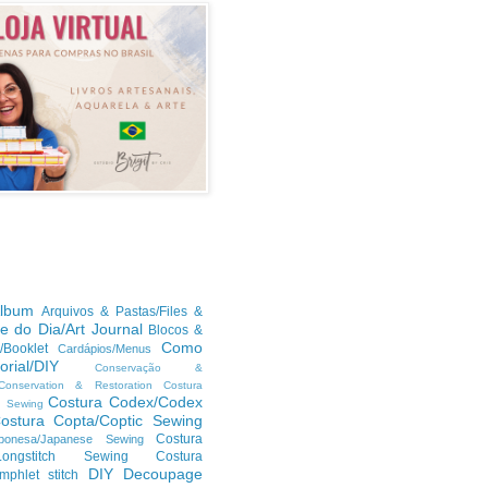
lbum
Arquivos & Pastas/Files &
te do Dia/Art Journal
Blocos &
Como
/Booklet
Cardápios/Menus
orial/DIY
Conservação &
/Conservation & Restoration
Costura
Costura Codex/Codex
n Sewing
ostura Copta/Coptic Sewing
Costura
ponesa/Japanese Sewing
h/Longstitch Sewing
Costura
DIY
Decoupage
mphlet stitch