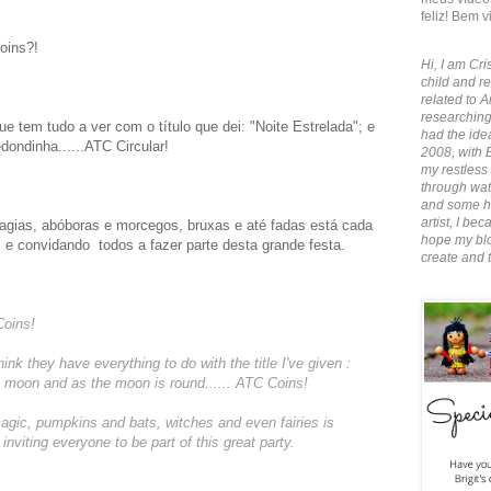
feliz! Bem v
oins?!
Hi, I am Cris
child and re
related to A
researching
e tem tudo a ver com o título que dei: "Noite Estrelada"; e
had the idea
dondinha......ATC Circular!
2008, with 
my restless 
through wate
and some ha
artist, I b
gias, abóboras e morcegos, bruxas e até fadas está cada
hope my blo
e convidando todos a fazer parte desta grande festa.
create and 
Coins!
nk they have everything to do with the title I've given :
s moon and as the moon is round...... ATC Coins!
agic, pumpkins and bats, witches and even fairies is
nviting everyone to be part of this great party.