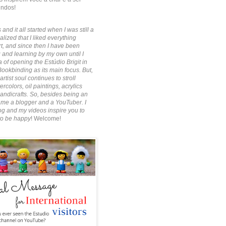
indos!
 and it all started when I was still a
alized that I liked everything
rt, and since then I have been
 and learning by my own until I
 of opening the Estúdio Brigit in
Bookbinding as its main focus. But,
artist soul continues to stroll
rcolors, oil paintings, acrylics
ndicrafts. So, besides being an
ecame a blogger and a YouTuber. I
g and my videos inspire you to
to be happy
! Welcome!