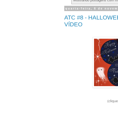
Mostrando postagens com m
quarta-feira, 6 de nove
ATC #8 - HALLOWEEN:
VÍDEO
(clique