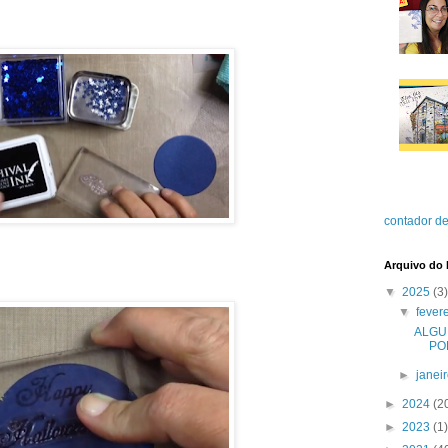
contador de
Arquivo do 
▼
2025
(3)
▼
fever
ALGU
PO
►
janei
►
2024
(2
►
2023
(1)