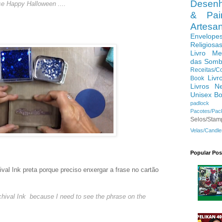
Desenh
se Happy Halloween ....
& Pain
Artes
Envelope
Religiosa
Livro Me
das Somb
Receitas/C
Livr
Book
Livros N
Unisex B
padlock
Pacotes/Pac
Selos/Stam
Velas/Candle
Popular Pos
val Ink preta porque preciso enxergar a frase no cartão
rchival Ink because I need to see the phrase on the