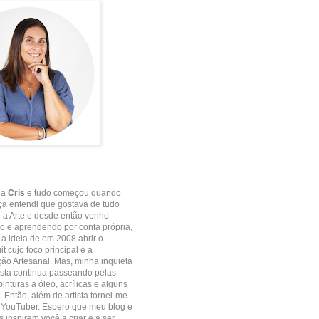
 a
Cris
e tudo começou quando
ça entendi que gostava de tudo
 a Arte e desde então venho
 e aprendendo por conta própria,
e a ideia de em 2008 abrir o
it cujo foco principal é a
o Artesanal. Mas, minha inquieta
ista continua passeando pelas
inturas a óleo, acrílicas e alguns
. Então, além de artista tornei-me
 YouTuber. Espero que meu blog e
 inspirem você a criar e a ser