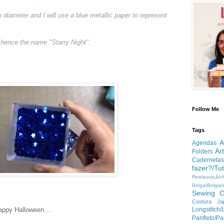
ameter and I will use a blue metallic paper to represent
, hence the name "Starry Night".
Follow Me
Tags
A
Agendas
Ar
Folders
Cadernetas
fazer?/Tut
Restauração
Belga/Belgia
Sewing
C
Costura Ja
ppy Halloween....
Longstitc
Panfleto/Pa