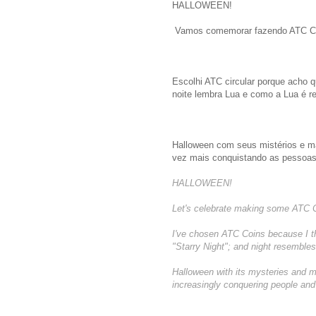
HALLOWEEN!
Vamos comemorar fazendo ATC C
Escolhi ATC circular porque acho qu
noite lembra Lua e como a Lua é re
Halloween com seus mistérios e ma
vez mais conquistando as pessoas 
HALLOWEEN!
Let's celebrate making some ATC 
I've chosen ATC Coins because I thi
"Starry Night"; and night resemble
Halloween with its mysteries and m
increasingly conquering people and i