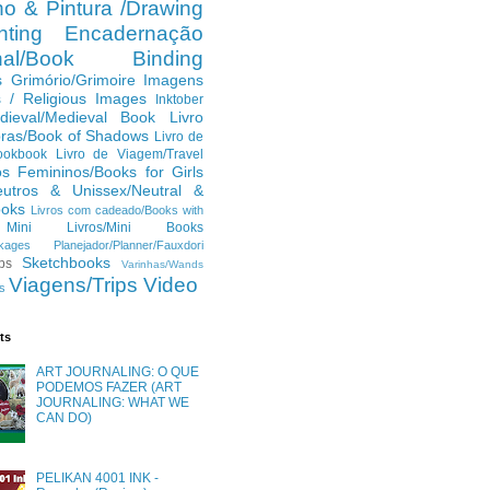
o & Pintura /Drawing
ting
Encadernação
anal/Book Binding
s
Grimório/Grimoire
Imagens
s / Religious Images
Inktober
dieval/Medieval Book
Livro
ras/Book of Shadows
Livro de
ookbook
Livro de Viagem/Travel
os Femininos/Books for Girls
eutros & Unissex/Neutral &
ooks
Livros com cadeado/Books with
Mini Livros/Mini Books
kages
Planejador/Planner/Fauxdori
Sketchbooks
ps
Varinhas/Wands
Viagens/Trips
Video
s
ts
ART JOURNALING: O QUE
PODEMOS FAZER (ART
JOURNALING: WHAT WE
CAN DO)
PELIKAN 4001 INK -