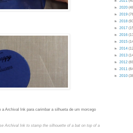
►
2021
(4
►
2020
(4
►
2019
(7
►
2018
(9
►
2017
(1
►
2016
(1
►
2015
(1
►
2014
(1
►
2013
(1
►
2012
(6
►
2011
(6
►
2010
(3
 a Archival Ink para carimbar a silhueta de um morcego
se Archival Ink to stamp the silhouette of a bat on top of a