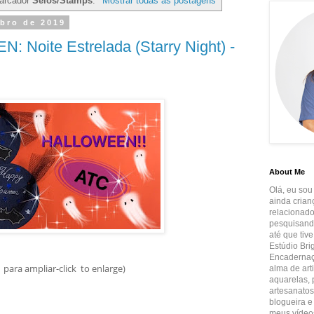
arcador
Selos/Stamps
.
Mostrar todas as postagens
mbro de 2019
 Noite Estrelada (Starry Night) -
About Me
Olá, eu sou
ainda crian
relacionado
pesquisando
até que tiv
Estúdio Brig
Encadernaçã
 para ampliar-click to enlarge)
alma de art
aquarelas, p
artesanatos
blogueira e
meus vídeos