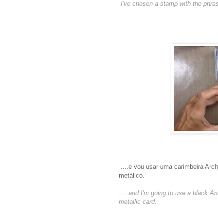
I've chosen a stamp with the phra
....e vou usar uma carimbeira Archi
metálico.
.... and I'm going to use a black A
metallic card.