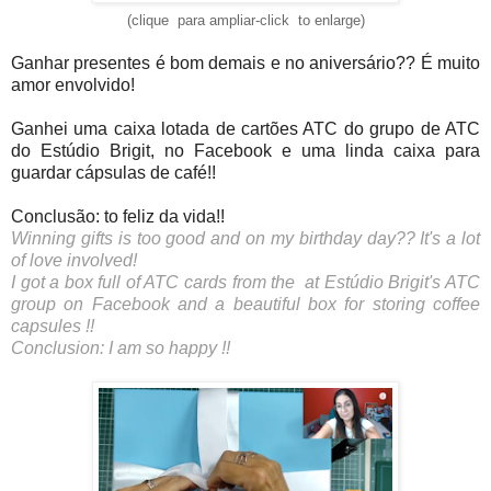
(clique para ampliar-click to enlarge)
Ganhar presentes é bom demais e no aniversário?? É muito 
amor envolvido!
Ganhei uma caixa lotada de cartões ATC do grupo de ATC 
do Estúdio Brigit, no Facebook e uma linda caixa para 
guardar cápsulas de café!! 
Conclusão: to feliz da vida!!
Winning gifts is too good and on my birthday day?? It's a lot 
of love involved!
I got a box full of ATC cards from the  at Estúdio Brigit's 
ATC 
group
 on Facebook and a beautiful box for storing coffee 
capsules !!
Conclusion: I am so happy !!