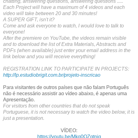
chatting, answering questions, answering questions .....
Each Project will have a maximum of 4 videos and each 
video will take between 20 and 30 minutes!
A SUPER GIFT, isn't it?
Come and ask everyone to watch, I would love to talk to 
everyone!
After the premiere on YouTube, the videos remain visible 
and to download the list of Extra Materials, Abstracts and 
PDFs (when available) just enter your email address in the 
link below and you will receive everything!
REGISTRATION LINK TO PARTICIPATE IN PROJECTS:
http://lp.estudiobrigit.com.br/projeto-inscricao
Para visitantes de outros países que não falam Português
não é necessário assistir ao vídeo abaixo, é apenas uma
Apresentação.
For visitors from other countries that do not speak
Portuguese, it is not necessary to watch the video below, it is
just a presentation.
VÍDEO:
https://youtu.be/Mkg0QZgtnig