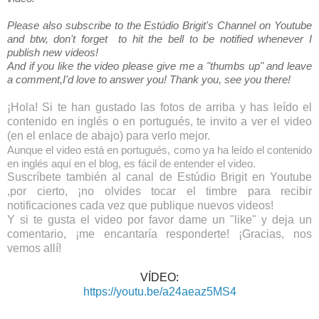
Please also subscribe to the Estúdio Brigit's Channel on Youtube
and btw, don't forget to hit the bell to be notified whenever I
publish new videos!
And if you like the video please give me a "thumbs up" and leave
a comment,I'd love to answer you! Thank you, see you there!
¡Hola! Si te han gustado las fotos de arriba y has leído el
contenido en inglés o en portugués, te invito a ver el video
(en el enlace de abajo) para verlo mejor.
Aunque el video está en portugués, como ya ha leído el contenido
en inglés aquí en el blog, es fácil de entender el video.
Suscríbete también al canal de Estúdio Brigit en Youtube
,por cierto, ¡no olvides tocar el timbre para recibir
notificaciones cada vez que publique nuevos videos!
Y si te gusta el video por favor dame un "like" y deja un
comentario, ¡me encantaría responderte! ¡Gracias, nos
vemos allí!
VÍDEO:
https://youtu.be/a24aeaz5MS4