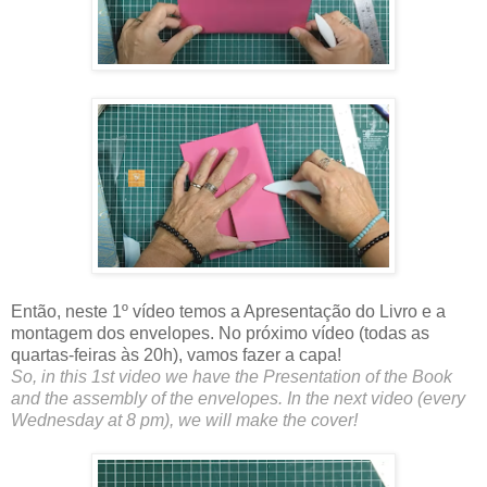
Então, neste 1º vídeo temos a Apresentação do Livro e a
montagem dos envelopes. No próximo vídeo (todas as
quartas-feiras às 20h), vamos fazer a capa!
So, in this 1st video we have the Presentation of the Book
and the assembly of the envelopes. In the next video (every
Wednesday at 8 pm), we will make the cover!