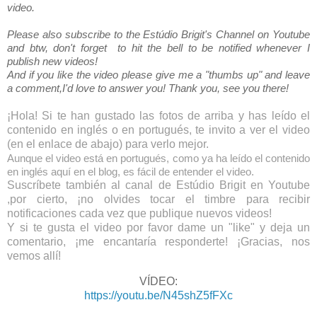
video.
Please also subscribe to the Estúdio Brigit's Channel on Youtube
and btw, don't forget to hit the bell to be notified whenever I
publish new videos!
And if you like the video please give me a "thumbs up" and leave
a comment,I'd love to answer you! Thank you, see you there!
¡Hola! Si te han gustado las fotos de arriba y has leído el
contenido en inglés o en portugués, te invito a ver el video
(en el enlace de abajo) para verlo mejor.
Aunque el video está en portugués, como ya ha leído el contenido
en inglés aquí en el blog, es fácil de entender el video.
Suscríbete también al canal de Estúdio Brigit en Youtube
,por cierto, ¡no olvides tocar el timbre para recibir
notificaciones cada vez que publique nuevos videos!
Y si te gusta el video por favor dame un "like" y deja un
comentario, ¡me encantaría responderte! ¡Gracias, nos
vemos allí!
VÍDEO:
https://youtu.be/N45shZ5fFXc