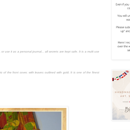
or use it as a personal journal... all secrets are kept safe. It is a multi use
f the front cover, with leaves outlined with gold. It is one of the finest