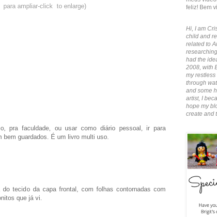
e para ampliar-click to enlarge)
feliz! Bem v
Hi, I am Cris
child and re
related to A
researching
had the idea
2008, with 
my restless 
through wate
and some ha
artist, I b
hope my blo
create and 
so, pra faculdade, ou usar como diário pessoal, ir para
m bem guardados. É um livro multi uso.
o tecido da capa frontal, com folhas contornadas com
itos que já vi.