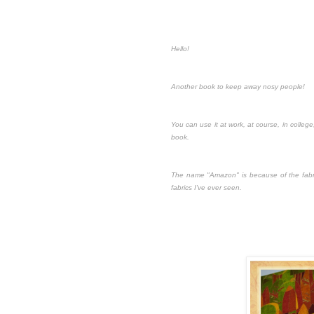
Hello!
Another book to keep away nosy people!
You can use it at work, at course, in college, 
book.
The name "Amazon" is because of the fabric o
fabrics I've ever seen.