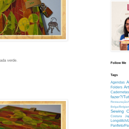
rada verde.
Follow Me
Tags
A
Agendas
Ar
Folders
Cadernetas
fazer?/Tut
Restauração
Belga/Belgia
Sewing
C
Costura Ja
Longstitc
Panfleto/Pa