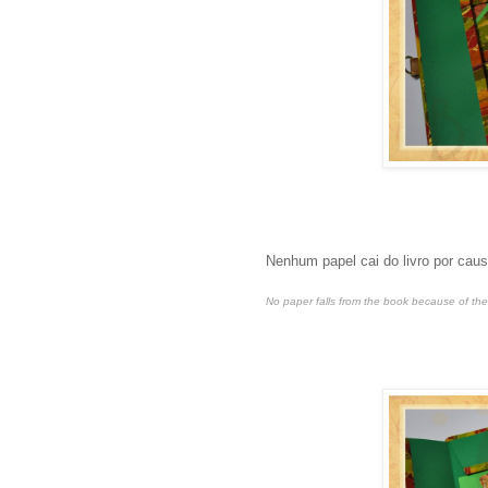
Nenhum papel cai do livro por cau
No paper falls from the book because of the 