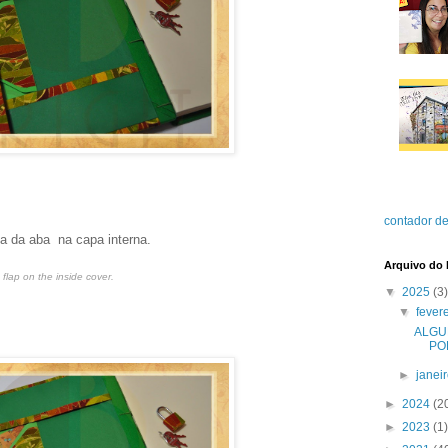
contador de
sa da aba na capa interna.
Arquivo do 
flap on the inside cover.
▼
2025
(3)
▼
fever
ALGU
PO
►
janei
►
2024
(2
►
2023
(1)