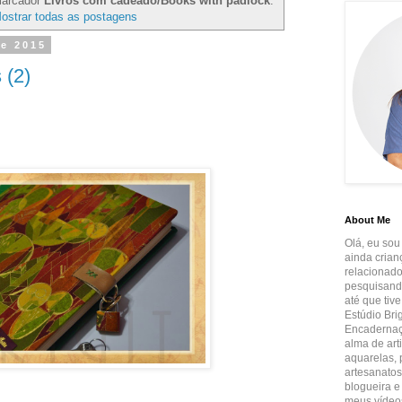
marcador
Livros com cadeado/Books with padlock
.
ostrar todas as postagens
de 2015
(2)
About Me
Olá, eu sou
ainda crian
relacionado
pesquisando
até que tiv
Estúdio Brig
Encadernaçã
alma de art
aquarelas, p
artesanatos
blogueira e
meus vídeos