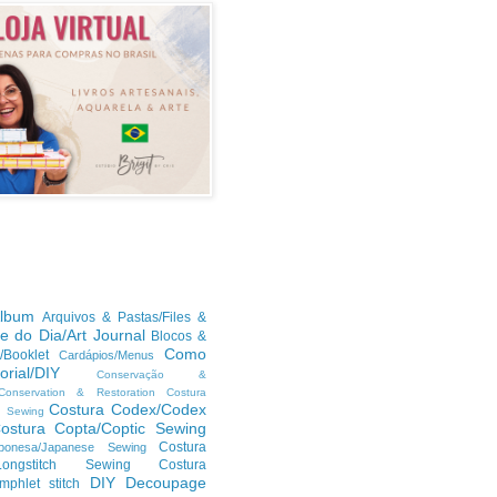
lbum
Arquivos & Pastas/Files &
te do Dia/Art Journal
Blocos &
Como
/Booklet
Cardápios/Menus
orial/DIY
Conservação &
/Conservation & Restoration
Costura
Costura Codex/Codex
n Sewing
ostura Copta/Coptic Sewing
Costura
ponesa/Japanese Sewing
h/Longstitch Sewing
Costura
DIY
Decoupage
mphlet stitch