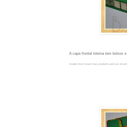
A capa frontal interna tem bolsos 
Inside front cover has pockets and an enve