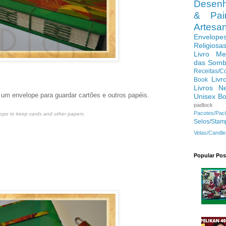
Desenh
& Pain
Artes
Envelope
Religiosa
Livro Me
das Somb
Receitas/C
Livr
Book
Livros N
e um envelope para guardar cartões e outros papéis.
Unisex B
padlock
Pacotes/Pac
lope to keep cards and other papers.
Selos/Stam
Velas/Candle
Popular Pos