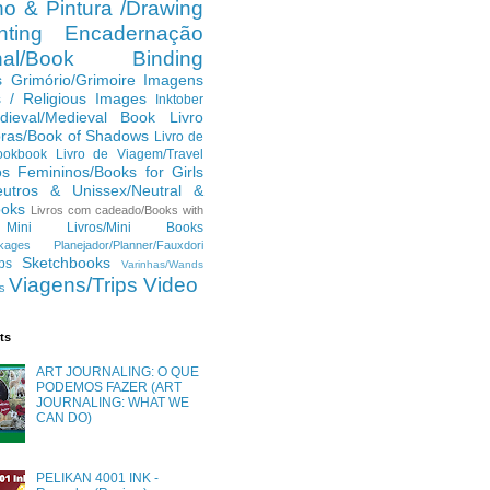
o & Pintura /Drawing
ting
Encadernação
anal/Book Binding
s
Grimório/Grimoire
Imagens
s / Religious Images
Inktober
dieval/Medieval Book
Livro
ras/Book of Shadows
Livro de
ookbook
Livro de Viagem/Travel
os Femininos/Books for Girls
eutros & Unissex/Neutral &
ooks
Livros com cadeado/Books with
Mini Livros/Mini Books
kages
Planejador/Planner/Fauxdori
Sketchbooks
ps
Varinhas/Wands
Viagens/Trips
Video
s
ts
ART JOURNALING: O QUE
PODEMOS FAZER (ART
JOURNALING: WHAT WE
CAN DO)
PELIKAN 4001 INK -