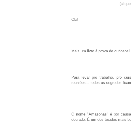
(cliqu
Olá!
Mais um livro á prova de curiosos!
Para levar pro trabalho, pro cur
reuniões... todos os segredos fica
O nome "Amazonas" é por causa d
dourado. É um dos tecidos mais bon