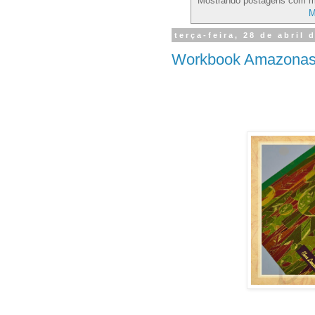
Mostrando postagens com 
M
terça-feira, 28 de abril 
Workbook Amazonas 