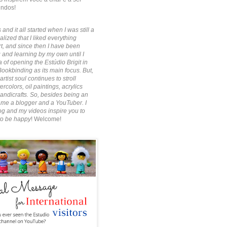
indos!
 and it all started when I was still a
alized that I liked everything
rt, and since then I have been
 and learning by my own until I
 of opening the Estúdio Brigit in
Bookbinding as its main focus. But,
artist soul continues to stroll
rcolors, oil paintings, acrylics
ndicrafts. So, besides being an
ecame a blogger and a YouTuber. I
g and my videos inspire you to
to be happy
! Welcome!