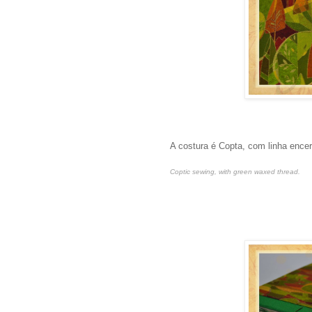
A costura é Copta, com linha ence
Coptic sewing, with green waxed thread.