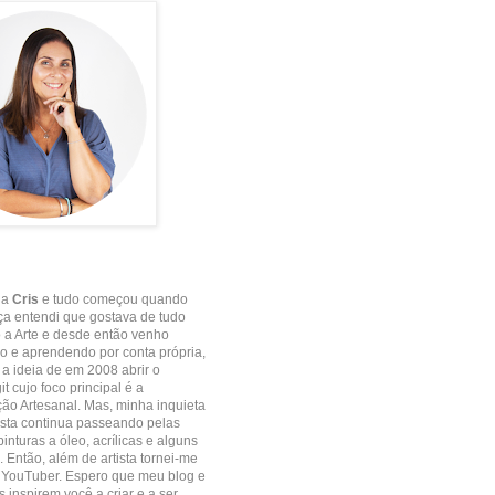
 a
Cris
e tudo começou quando
ça entendi que gostava de tudo
 a Arte e desde então venho
 e aprendendo por conta própria,
e a ideia de em 2008 abrir o
it cujo foco principal é a
o Artesanal. Mas, minha inquieta
ista continua passeando pelas
inturas a óleo, acrílicas e alguns
. Então, além de artista tornei-me
 YouTuber. Espero que meu blog e
 inspirem você a criar e a ser